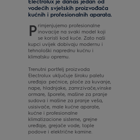
Electrolux je danas jedan od
vodećih svjetskih proizvođača
kućnih i profesionalnih aparata.
P
rimjenjujemo profesionalne
inovacije na svaki model koji
se koristi kod kuće. Zato naši
kupci uvijek dobivaju modernu i
tehnološki naprednu kućnu i
klimatsku opremu.
Trenutni portfelj proizvoda
Electrolux uključuje široku paletu
uređaja: pećnice, ploče za kuvanje,
nape, hladnjake, zamrzivače,vinske
ormare, šporete, mašine za pranje
sudova i mašine za pranje veša,
usisivače, male kućne aparate,
kućne i profesionalne
klimatizacione sisteme, grejne
uređaje, grejače vode, tople
podove i električne kamine.