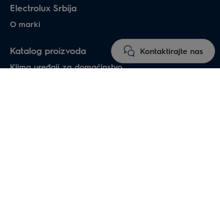
Electrolux Srbija
O marki
Katalog proizvoda
Kontaktirajte nas
Klima uređaji za domaćinstvo
Grejači vode
Električni grejači
Toplotne pumpe vazduh-voda
Podno grejanje
Električni kamini
Električni sušači za ruke
Industrijska oprema za grejanje
Sistemi profesionalne klimatizacije