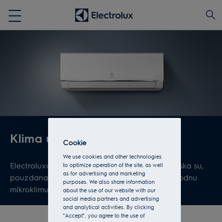
Klima uređaji za domaćinstvo
Cookie
We use cookies and other technologies
Electroluxovi klimatizacioni sistemi višenamenska su,
to optimize operation of the site, as well
as for advertising and marketing
pouzdana i elegantna oprema koja stvara ugodnu
purposes. We also share information
mikroklimu u bilo koje doba godine.
about the use of our website with our
social media partners and advertising
and analytical activities. By clicking
"Accept", you agree to the use of