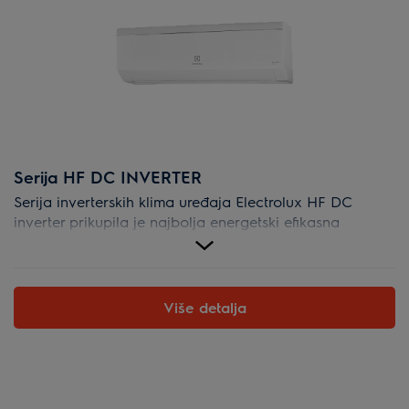
Serija HF DC INVERTER
Serija inverterskih klima uređaja Electrolux HF DC
inverter prikupila je najbolja energetski efikasna
rešenja, moderan dizajn i ekološki prihvatljive
tehnologije za stvaranje ugodne mikroklime u vašem
domu.
Više detalja