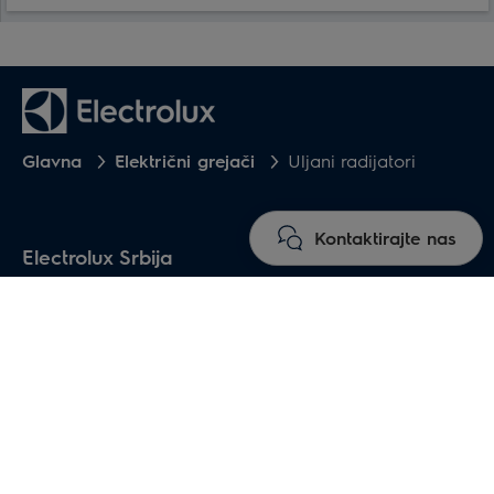
Glavna
Električni grejači
Uljani radijatori
Kontaktirajte nas
Electrolux Srbija
O marki
Katalog proizvoda
Klima uređaji za domaćinstvo
Grejači vode
Električni grejači