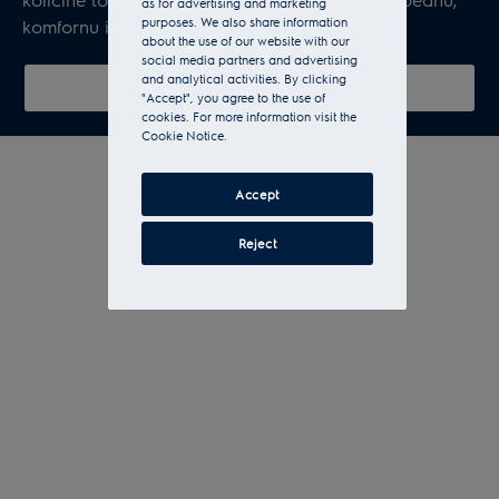
as for advertising and marketing
purposes. We also share information
komfornu i toplu atmosferu.
about the use of our website with our
social media partners and advertising
and analytical activities. By clicking
Prikazati sve uljani radijatori
"Accept", you agree to the use of
cookies. For more information visit the
Cookie Notice.
Accept
Reject