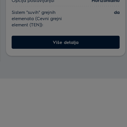
Opcija postavljanja:
Horizontalno
Sistem "suvih" grejnih
da
elemenata (Cevni grejni
element (TEN)):
Više detalja