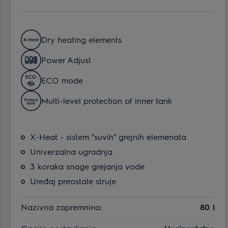
Dry heating elements
Power Adjust
ECO mode
Multi-level protection of inner tank
X-Heat - sistem "suvih" grejnih elemenata
Univerzalna ugradnja
3 koraka snage grejanja vode
Uređaj preostale struje
Nazivna zapremnina:
80 l