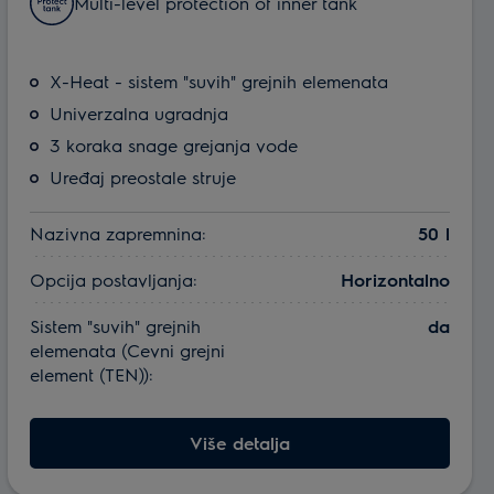
Multi-level protection of inner tank
X-Heat - sistem "suvih" grejnih elemenata
Univerzalna ugradnja
3 koraka snage grejanja vode
Uređaj preostale struje
Nazivna zapremnina:
50 l
Opcija postavljanja:
Horizontalno
Sistem "suvih" grejnih
da
elemenata (Cevni grejni
element (TEN)):
Više detalja