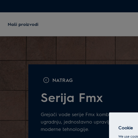
Naši proizvodi
NATRAG
Serija Fmx
Grejači vode serije Fmx kombinuju univer
ugradnju, jednostavno upravljanje, izdržlji
Cookie
moderne tehnologije.
We use cooki