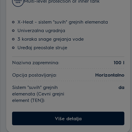
Multi-level protection of inner tank
X-Heat - sistem "suvih" grejnih elemenata
Univerzalna ugradnja
3 koraka snage grejanja vode
Uređaj preostale struje
Nazivna zapremnina:
100 l
Opcija postavljanja:
Horizontalno
Sistem "suvih" grejnih
da
elemenata (Cevni grejni
element (TEN)):
Više detalja