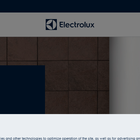
zalnu
vost i
es and other technologies to optimize operation of the site, as well as for advertising 