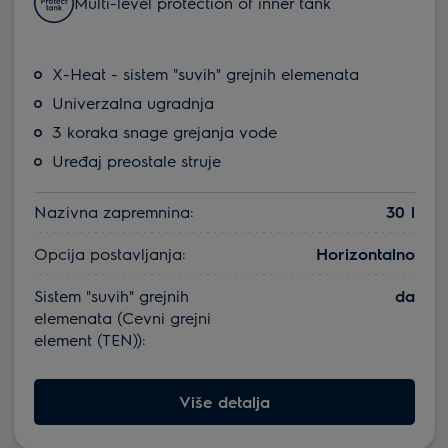
Multi-level protection of inner tank
X-Heat - sistem "suvih" grejnih elemenata
Univerzalna ugradnja
3 koraka snage grejanja vode
Uređaj preostale struje
Nazivna zapremnina:
30 l
Opcija postavljanja:
Horizontalno
Sistem "suvih" grejnih
da
elemenata (Cevni grejni
element (TEN)):
Više detalja