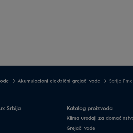
vode
Akumulacioni električni grejači vode
Serija Fmx
ux Srbija
Katalog proizvoda
Klima uređaji za domaćinstv
Grejači vode