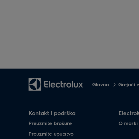
Glavna
Grejači 
Kontakt i podrška
Electrol
Preuzmite brošure
O marki
Preuzmite uputstvo