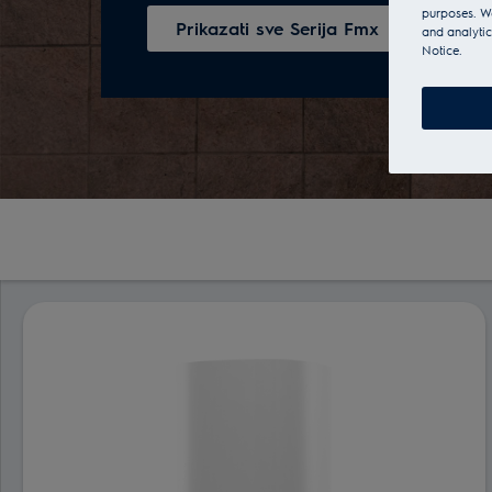
purposes. We
Prikazati sve Serija Fmx
and analytic
Notice.