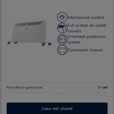
Mechanical control
Full-screen air outlet
louvers
Overheat protection
system
Сonvinient chassis
Periudha e garancise:
5 vjet
Efektive për ambiente me spf. deri ne:
20 m²
Numri i regjimëve të ngrohjes:
Lexo më shumë
2