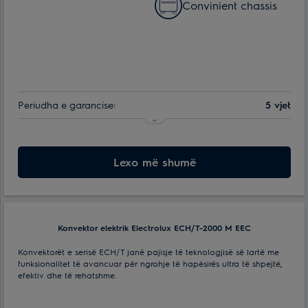
Сonvinient chassis
Periudha e garancise:
5 vjet
Efektive për ambiente me spf. deri ne:
20 m²
Numri i regjimëve të ngrohjes:
Lexo më shumë
2
Lloji i kontrollit:
Elektronik
Konvektor elektrik Electrolux ECH/T-2000 M EEC
Konvektorët e serisë ECH/T janë pajisje të teknologjisë së lartë me
funksionalitet të avancuar për ngrohje të hapësirës ultra të shpejtë,
efektiv dhe të rehatshme.