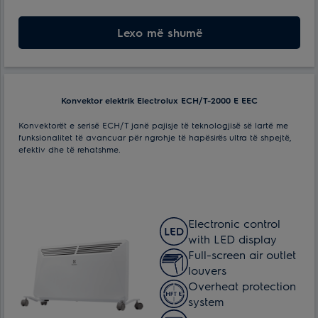
Efektive për ambiente me spf. deri ne:
15 m²
Numri i regjimëve të ngrohjes:
Lexo më shumë
2
Lloji i kontrollit:
Mekanike
Konvektor elektrik Electrolux ECH/T-2000 E EEC
Konvektorët e serisë ECH/T janë pajisje të teknologjisë së lartë me
funksionalitet të avancuar për ngrohje të hapësirës ultra të shpejtë,
efektiv dhe të rehatshme.
Electronic control
with LED display
Full-screen air outlet
louvers
Overheat protection
system