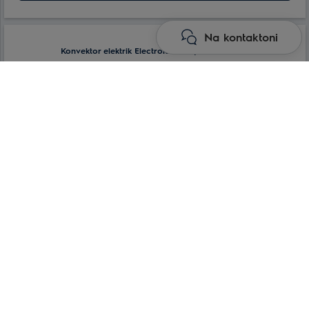
Lloji i kontrollit:
Mekanike
Na kontaktoni
Konvektor elektrik Electrolux ECH/T-1000 E EEC
Konvektorët e serisë ECH/T janë pajisje të teknologjisë së lartë me
funksionalitet të avancuar për ngrohje të hapësirës ultra të shpejtë,
efektiv dhe të rehatshme.
Electronic control
with LED display
Full-screen air outlet
louvers
Overheat protection
system
Сonvinient chassis