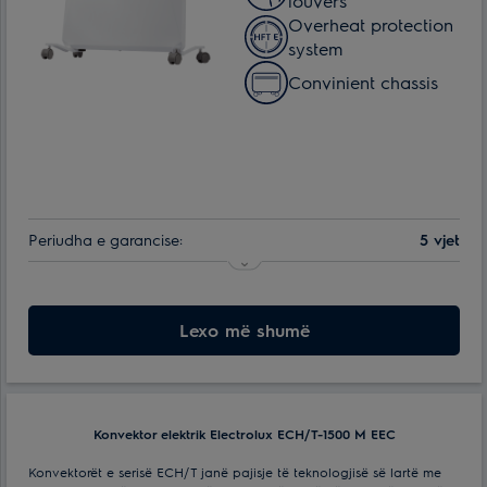
louvers
Overheat protection
system
Сonvinient chassis
Periudha e garancise:
5 vjet
Efektive për ambiente me spf. deri ne:
15 m²
Numri i regjimëve të ngrohjes:
Lexo më shumë
2
Lloji i kontrollit:
Elektronik
Konvektor elektrik Electrolux ECH/T-1500 M EEC
Konvektorët e serisë ECH/T janë pajisje të teknologjisë së lartë me