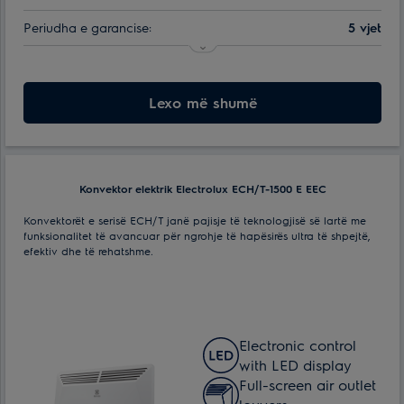
Periudha e garancise:
5 vjet
Efektive për ambiente me spf. deri ne:
10 m²
Numri i regjimëve të ngrohjes:
Lexo më shumë
2
Lloji i kontrollit:
Mekanike
Konvektor elektrik Electrolux ECH/T-1500 E EEC
Konvektorët e serisë ECH/T janë pajisje të teknologjisë së lartë me
funksionalitet të avancuar për ngrohje të hapësirës ultra të shpejtë,
efektiv dhe të rehatshme.
Electronic control
with LED display
Full-screen air outlet