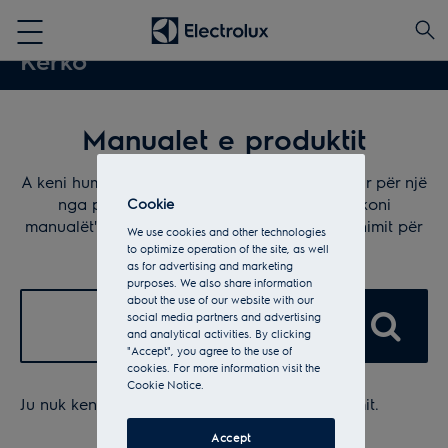
Manualet e produktit
A keni humbur manulanim ose jeni të interesuar për një
nga produktet tona? Në seksionin "Shkarkoni
Cookie
manualët" mund të gjeni udhëzimet e funksionimit për
We use cookies and other technologies
pajisjen tuaj Electrolux.
to optimize operation of the site, as well
as for advertising and marketing
purposes. We also share information
about the use of our website with our
✕
social media partners and advertising
and analytical activities. By clicking
"Accept", you agree to the use of
cookies. For more information visit the
Cookie Notice.
Ju nuk keni shkruajtur asgjë në shiritin e kërkimit.
Accept