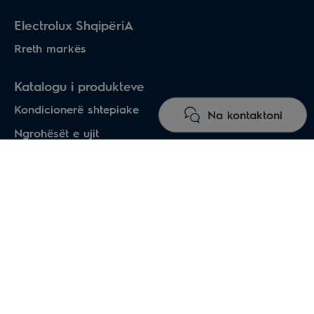
Electrolux ShqipëriA
Rreth markës
Katalogu i produkteve
Kondicionerë shtepiake
Na kontaktoni
Ngrohësët e ujit
Ngrohës elektrikë
Heat pumps air-water
Dysheme me ngrohje
Oxhaqe elektirke
Tharëse elektrikë për duart
Pajisjet industriale të ngrohjes
Sisteme profesionale të kondicionimit