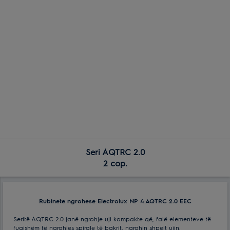
Seri AQTRC 2.0
2 cop.
Rubinete ngrohese Electrolux NP 4 AQTRC 2.0 EEC
Seritë AQTRC 2.0 janë ngrohje uji kompakte që, falë elementeve të
fuqishëm të ngrohjes spirale të bakrit, ngrohin shpejt ujin.