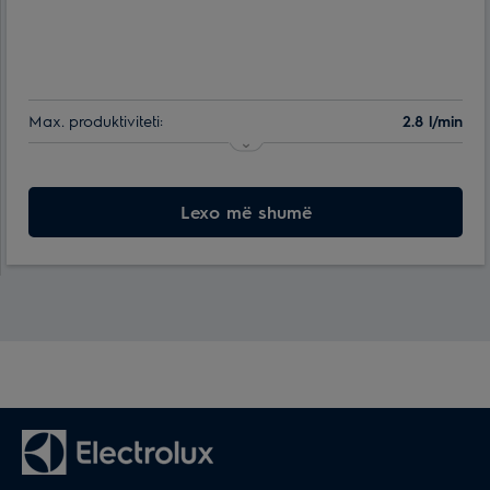
Max. produktiviteti:
2.8 l/min
Ngrohja e ujit (delta e temperaturës):
20 - 50 °С
Mbrojtja nga mbinxehja:
Lexo më shumë
po
Ngjyra e kapakut:
I bardhë
Periudha e garancise:
2 vjet