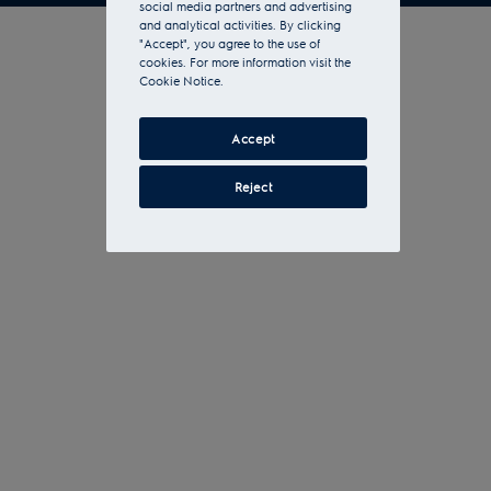
social media partners and advertising
and analytical activities. By clicking
"Accept", you agree to the use of
cookies. For more information visit the
Cookie Notice.
Accept
Reject