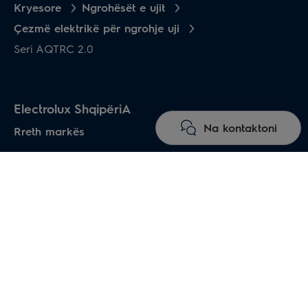
Kryesore
Ngrohësët e ujit
Çezmë elektrikë për ngrohje uji
Seri AQTRC 2.0
Electrolux ShqipëriA
Na kontaktoni
Rreth markës
Katalogu i produkteve
Kondicionerë shtepiake
Ngrohësët e ujit
Ngrohës elektrikë
Heat pumps air-water
Dysheme me ngrohje
Oxhaqe elektirke