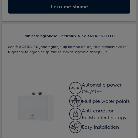
Mbrojtja nga mbinxehja:
Lexo më shumë
po
Ngjyra e kapakut:
I bardhë
Periudha e garancise:
2 vjet
Rubinete ngrohese Electrolux NP 6 AQTRC 2.0 EEC
Seritë AQTRC 2.0 janë ngrohje uji kompakte që, falë elementeve të
fuqishëm të ngrohjes spirale të bakrit, ngrohin shpejt ujin.
Automatic power
ON/OFF
Multiple water points
Anti-corrosion
Pullsten technology
Easy installation