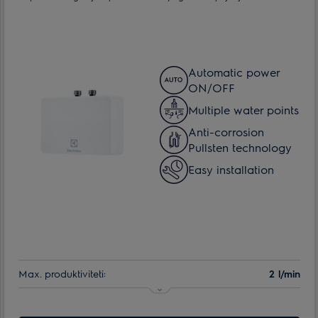
Automatic power
ON/OFF
Multiple water points
Anti-corrosion
Pullsten technology
Easy installation
Max. produktiviteti:
2 l/min
Ngrohja e ujit (delta e temperaturës):
20 - 50 °С