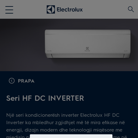
PRAPA
Seri HF DC INVERTER
Një seri kondicionerësh inverter Electrolux HF DC
Inverter ka mbledhur zgjidhjet më të mira efikase në
energji, dizajn modern dhe teknologji miqësore me
mjedisin për të krijuar një mikroklimë të rehatshme në