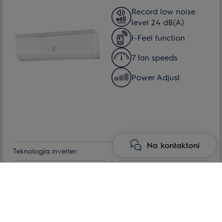
Record low noise
level 24 dB(A)
I-Feel function
7 fan speeds
Power Adjust
Na kontaktoni
Teknologjia inverter:
po
Klasa e efikasitetit të energjisë:
A++
Maks. konsumimi i energjisë:
Lexo më shumë
2.5 kWt
Min. temperatura e funksionimit të ajrit për njësinë e jashtme:
-15 °С