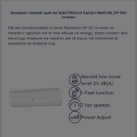
Efektive për ambiente me spf. deri ne:
35 m²
Kompleti i sistemit split me ELECTROLUX EACS/I-18HF/N8_21Y EEC
inverter
Një seri kondicionerësh inverter Electrolux HF DC Inverter ka
mbledhur zgjidhjet më të mira efikase në energji, dizajn modern dhe
teknologji miqësore me mjedisin për të krijuar një mikroklimë të
rehatshme në shtëpinë tuaj.
Record low noise
level 24 dB(A)
I-Feel function
7 fan speeds
Power Adjust