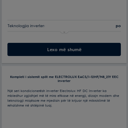
Teknologjia inverter:
po
Klasa e efikasitetit të energjisë:
A++
Maks. konsumimi i energjisë:
Lexo më shumë
1.3 kWt
Min. temperatura e funksionimit të ajrit për njësinë e jashtme:
-15 °С
Efektive për ambiente me spf. deri ne:
25 m²
Kompleti i sistemit split me ELECTROLUX EACS/I-12HF/N8_21Y EEC
inverter
Një seri kondicionerësh inverter Electrolux HF DC Inverter ka
mbledhur zgjidhjet më të mira efikase në energji, dizajn modern dhe
teknologji miqësore me mjedisin për të krijuar një mikroklimë të
rehatshme në shtëpinë tuaj.