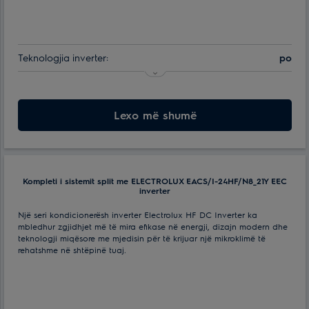
Teknologjia inverter:
po
Klasa e efikasitetit të energjisë:
A++
Maks. konsumimi i energjisë:
Lexo më shumë
1.7 kWt
Min. temperatura e funksionimit të ajrit për njësinë e jashtme:
-15 °С
Efektive për ambiente me spf. deri ne:
50 m²
Kompleti i sistemit split me ELECTROLUX EACS/I-24HF/N8_21Y EEC
inverter
Një seri kondicionerësh inverter Electrolux HF DC Inverter ka
mbledhur zgjidhjet më të mira efikase në energji, dizajn modern dhe
teknologji miqësore me mjedisin për të krijuar një mikroklimë të
rehatshme në shtëpinë tuaj.