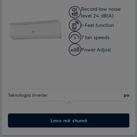
Record low noise
level 24 dB(A)
I-Feel function
7 fan speeds
Power Adjust
Teknologjia inverter:
po
Klasa e efikasitetit të energjisë:
A++
Maks. konsumimi i energjisë:
Lexo më shumë
1.3 kWt
Min. temperatura e funksionimit të ajrit për njësinë e jashtme:
-15 °С