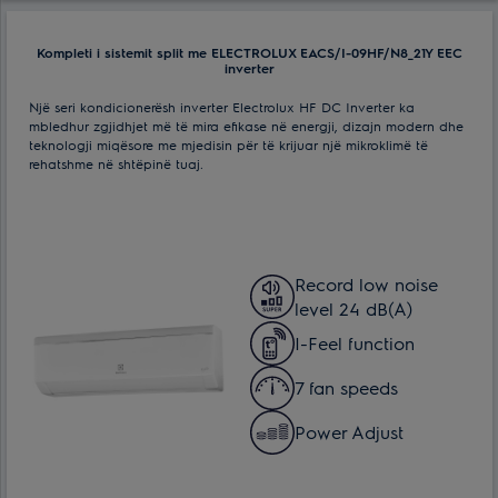
Kompleti i sistemit split me ELECTROLUX EACS/I-09HF/N8_21Y EEC
inverter
Një seri kondicionerësh inverter Electrolux HF DC Inverter ka
mbledhur zgjidhjet më të mira efikase në energji, dizajn modern dhe
teknologji miqësore me mjedisin për të krijuar një mikroklimë të
rehatshme në shtëpinë tuaj.
Record low noise
level 24 dB(A)
I-Feel function
7 fan speeds
Power Adjust