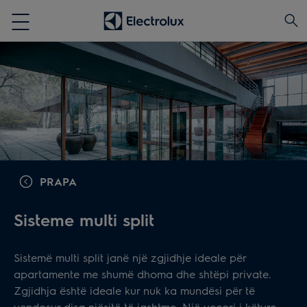
PRAPA
Sisteme multi split
Sistemë multi split janë një zgjidhje ideale për
apartamente me shumë dhoma dhe shtëpi private.
Zgjidhja është ideale kur nuk ka mundësi për të
vendosur disa njësitë të jashtme. Një veçori i këtyre