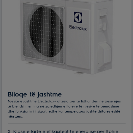
Blloqe të jashtme
Njësitë e jashtme Electrolux- aftësia për të lidhur deri në pesë njësi
të brendshme, liria në zgjedhjen e llojeve të njësive të brendshme
dhe funksionimi i sigurt, edhe kur temperatura jashtë dritares është
nën zero.
Klasë e lartë e efikasitetit të energjisë për ftohje