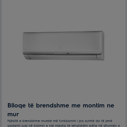
Blloqe të brendshme me montim ne
mur
Njësitë e brendshme murale më funksionim i pa zurmë do të jenë
asistenti juaj në krijimin e një mjedisi të rehatshëm edhe në dhomën e