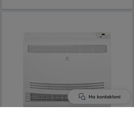
Na kontaktoni
Console type indoor units