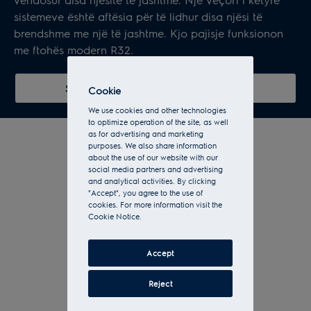
sistemeve është aftësia për të lidhur disa njësi të
brendshme me një të jashtme. Kjo pajisje funksionon
me ftohës modern R32.
Shfleto të gjithë sisteme multi split
Cookie
We use cookies and other technologies
to optimize operation of the site, as well
as for advertising and marketing
purposes. We also share information
about the use of our website with our
social media partners and advertising
and analytical activities. By clicking
"Accept", you agree to the use of
cookies. For more information visit the
Cookie Notice.
Accept
Reject