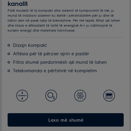
kanalit
Falë modelit të tij kompakt dhe sistemit të komponimit të lirë, ju
mund të instaloni sistemin ku është i përshtatshëm për ju dhe të
lidhni deri në pesë njësi të brendshme. Për më tepër, filtrat që lahen
dhe klasa e efikasitetit të lartë të energjisë A++ ju ndihmojnë të
kurseni energji dhe materiale harxhuese.
Dizajn kompakt
Aftësia për të përzier ajrin e pastër
Filtra shumë perdorimësh që mund të lahen
Telekomanda e përfshirë në kompletim
Lexo më shumë