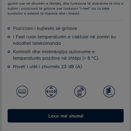
gjumit ose në dhomën e fëmijës, dhe funksione të dobishme të tilla si
kujtimi i pozicionit të grilave ose funksioni "I-feel" do ta bëjë
kontrollin e sistemit të thjeshtë dhe i thiesht.
Pozicioni i kujtesës së grilave
I Feel ruan temperaturën e caktuar në zonën ku
ndodhet telekomanda
Kontrolli dhe mirëmbajtja autonome e
temperaturës pozitive në shtëpi (+ 8 °С)
Niveli i ulët i zhurmës 23 dB (A)
Lexo më shumë