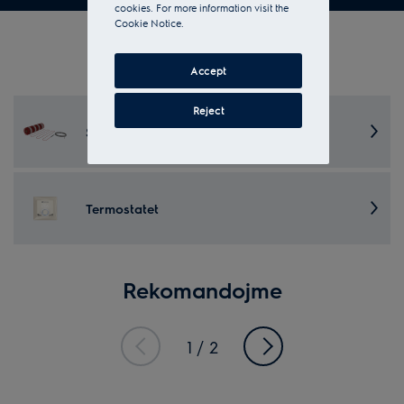
cookies. For more information visit the
Cookie Notice.
Zgjidh kategorinë
Accept
Reject
Shtrese për ngrohje dysheme
Termostatet
Rekomandojme
1
/
2