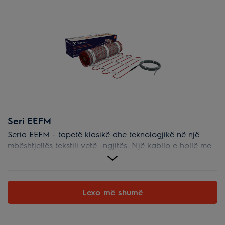
Seri EEFM
Seria EEFM - tapetë klasikë dhe teknologjikë në një
mbështjellës tekstili vetë -ngjitës. Një kabllo e hollë me
dy fije është thurur fort në bazën e tapetit, gjë që e
pengon atë të tërhiqet dhe të zhvendoset.
Lexo më shumë