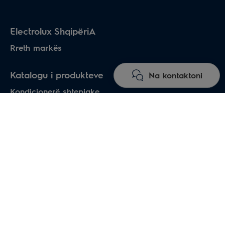
Electrolux ShqipëriA
Rreth markës
Katalogu i produkteve
Na kontaktoni
Kondicionerë shtepiake
Ngrohësët e ujit
Ngrohës elektrikë
Heat pumps air-water
Dysheme me ngrohje
Oxhaqe elektirke
Tharëse elektrikë për duart
Pajisjet industriale të ngrohjes