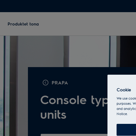
Produktet tona
PRAPA
Cookie
Console type in
We use cooki
purposes. We
units
and analytic
Notice.