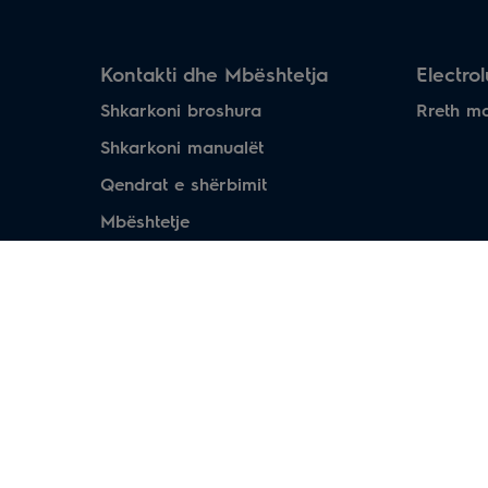
Kontakti dhe Mbështetja
Electro
Shkarkoni broshura
Rreth m
Shkarkoni manualët
Qendrat e shërbimit
Mbështetje