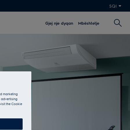
SQI
Gjej nje dyqan
Mbështetje
and marketing
 advertising
visit the Cookie