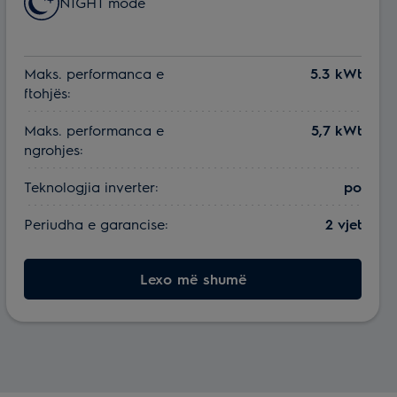
NIGHT mode
Maks. performanca e
5.3 kWt
ftohjës:
Maks. performanca e
5,7 kWt
ngrohjes:
Teknologjia inverter:
po
Periudha e garancise:
2 vjet
Lexo më shumë