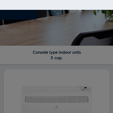
units
Console type indoor units
3 cop.