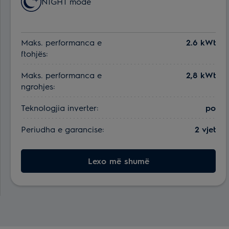
NIGHT mode
Maks. performanca e
2.6 kWt
ftohjës:
Maks. performanca e
2,8 kWt
ngrohjes:
Teknologjia inverter:
po
Periudha e garancise:
2 vjet
Lexo më shumë