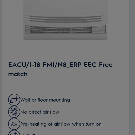
EACU/I-18 FMI/N8_ERP EEC Free
match
Wall or floor mounting
No direct air flow
Pre-heating of air flow when turn on