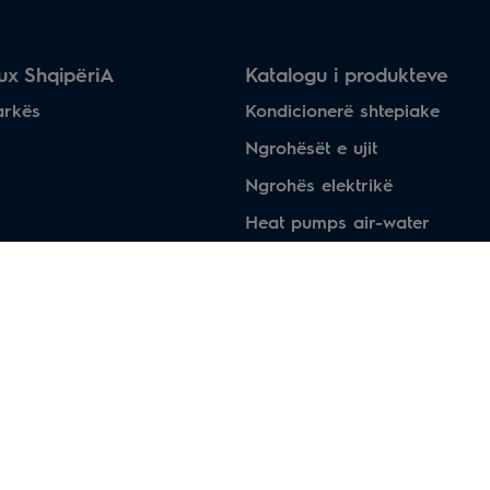
lux ShqipëriA
Katalogu i produkteve
arkës
Kondicionerë shtepiake
Ngrohësët e ujit
Ngrohës elektrikë
Heat pumps air-water
Dysheme me ngrohje
Oxhaqe elektirke
Tharëse elektrikë për duart
Pajisjet industriale të ngrohje
Sisteme profesionale të kondi