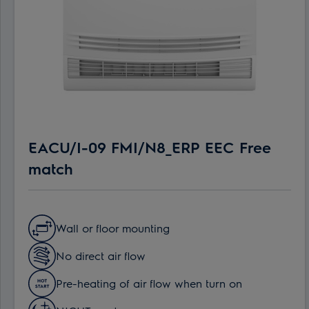
EACU/I-09 FMI/N8_ERP EEC Free
match
Wall or floor mounting
No direct air flow
Pre-heating of air flow when turn on