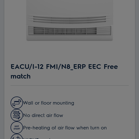
EACU/I-12 FMI/N8_ERP EEC Free
match
Wall or floor mounting
No direct air flow
Pre-heating of air flow when turn on