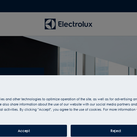
door
es and other technologies to optimize operation of the site, as well as for advertising 
 also share information about the use of our website with our social media partners and
al activities. By clicking "Accept", you agree to the use of cookies. For more information 
Accept
Reject