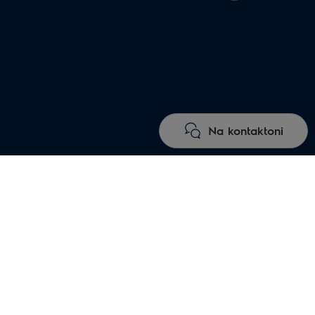
Na kontaktoni
s
cionimit