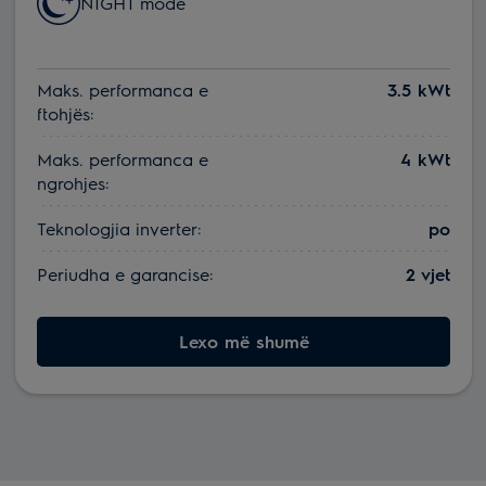
NIGHT mode
Maks. performanca e
3.5 kWt
ftohjës:
Maks. performanca e
4 kWt
ngrohjes:
Teknologjia inverter:
po
Periudha e garancise:
2 vjet
Lexo më shumë