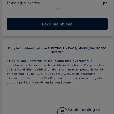
Teknologjia inverter:
po
Klasa e efikasitetit të energjisë:
A+++
Maks. konsumimi i energjisë:
Lexo më shumë
2.6 kWt
Min. temperatura e funksionimit të ajrit për njësinë e jashtme:
-30 °С
Efektive për ambiente me spf. deri ne:
35 m²
Kompleti i sistemit split me ELECTROLUX EACS/I-18HVI/N8_21Y EEC
inverter
Efikasiteti dhe uneversaliteti më të larta janë avantazhet e
pamohueshme të pompave të nxehtësisë Electrolux. Pajisja është e
aftë të ftohë dhe ngrohë dhomën në fashen e temperaturës jashtë
dritares nga +54 në -30˚С. HVI Super DC Inverters prodhojnë
minimum zhurme - vetëm 22 dB, ju mund të bëni biznesin tuaj dhe të
pushoni pa i kushtuar vëmendje kondicionerit.
Stable heating at