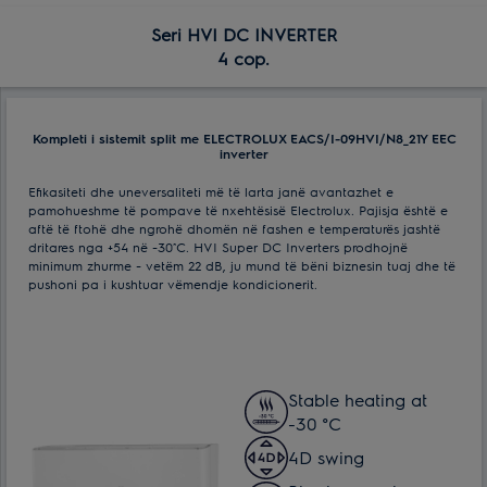
Seri HVI DC INVERTER
4 cop.
Kompleti i sistemit split me ELECTROLUX EACS/I-09HVI/N8_21Y EEC
inverter
Efikasiteti dhe uneversaliteti më të larta janë avantazhet e
pamohueshme të pompave të nxehtësisë Electrolux. Pajisja është e
aftë të ftohë dhe ngrohë dhomën në fashen e temperaturës jashtë
dritares nga +54 në -30˚С. HVI Super DC Inverters prodhojnë
minimum zhurme - vetëm 22 dB, ju mund të bëni biznesin tuaj dhe të
pushoni pa i kushtuar vëmendje kondicionerit.
Stable heating at
-30 °C
4D swing