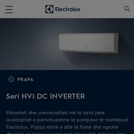
PRAPA
Seri HVI DC INVERTER
Efikasiteti dhe uneversaliteti më të larta janë
avantazhet e pamohueshme të pompave të nxehtësisë
Electrolux. Pajisja është e aftë të ftohë dhe ngrohë
dhomën në fashen e temperaturës jashtë dritares nga