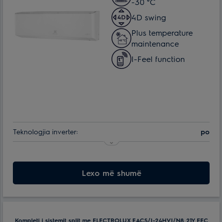
-30 °C
4D swing
Plus temperature
maintenance
I-Feel function
Teknologjia inverter:
po
Klasa e efikasitetit të energjisë:
A+++
Maks. konsumimi i energjisë:
Lexo më shumë
3.3 kWt
Min. temperatura e funksionimit të ajrit për njësinë e jashtme:
-30 °С
Efektive për ambiente me spf. deri ne:
50 m²
Kompleti i sistemit split me ELECTROLUX EACS/I-24HVI/N8_21Y EEC