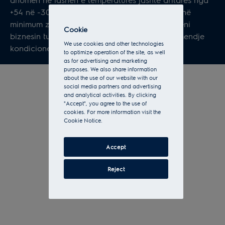
+54 në -30˚С. HVI Super DC Inverters prodhojnë
minimum zhurme - vetëm 22 dB, ju mund të bëni
Cookie
biznesin tuaj dhe të pushoni pa i kushtuar vëmendje
We use cookies and other technologies
kondicionerit.
to optimize operation of the site, as well
as for advertising and marketing
purposes. We also share information
about the use of our website with our
social media partners and advertising
and analytical activities. By clicking
"Accept", you agree to the use of
cookies. For more information visit the
Cookie Notice.
Accept
Reject