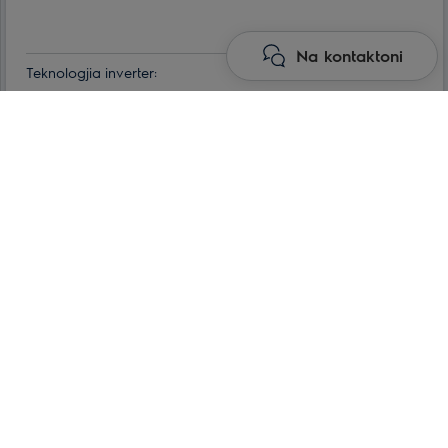
Na kontaktoni
Teknologjia inverter:
po
Klasa e efikasitetit të energjisë:
A+++
Maks. konsumimi i energjisë:
Lexo më shumë
3.8 kWt
Min. temperatura e funksionimit të ajrit për njësinë e jashtme:
-30 °С
Efektive për ambiente me spf. deri ne:
70 m²
Kryesore
Kondicionerë shtepiake
Pompat e nxehtësisë
Seri HVI DC INVERTER