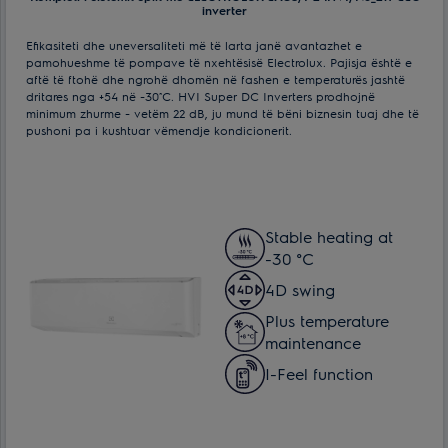
inverter
Efikasiteti dhe uneversaliteti më të larta janë avantazhet e
pamohueshme të pompave të nxehtësisë Electrolux. Pajisja është e
aftë të ftohë dhe ngrohë dhomën në fashen e temperaturës jashtë
dritares nga +54 në -30˚С. HVI Super DC Inverters prodhojnë
minimum zhurme - vetëm 22 dB, ju mund të bëni biznesin tuaj dhe të
pushoni pa i kushtuar vëmendje kondicionerit.
Stable heating at
-30 °C
4D swing
Plus temperature
maintenance
I-Feel function