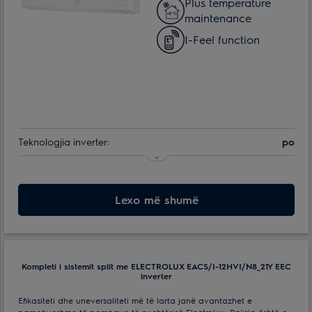
Plus temperature
maintenance
I-Feel function
Teknologjia inverter:
po
Klasa e efikasitetit të energjisë:
A+++
Maks. konsumimi i energjisë:
Lexo më shumë
2.4 kWt
Min. temperatura e funksionimit të ajrit për njësinë e jashtme:
-30 °С
Efektive për ambiente me spf. deri ne:
25 m²
Kompleti i sistemit split me ELECTROLUX EACS/I-12HVI/N8_21Y EEC
inverter
Efikasiteti dhe uneversaliteti më të larta janë avantazhet e
pamohueshme të pompave të nxehtësisë Electrolux. Pajisja është e