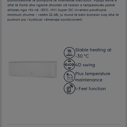
aftë të ftohë dhe ngrohë dhomën në fashen e temperaturës jashtë
dritares nga +54 në -30˚С. HVI Super DC Inverters prodhojnë
minimum zhurme - vetëm 22 dB, ju mund të bëni biznesin tuaj dhe të
pushoni pa i kushtuar vëmendje kondicionerit.
Stable heating at
-30 °C
4D swing
Plus temperature
maintenance
I-Feel function