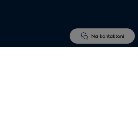
Na kontaktoni
s
cionimit