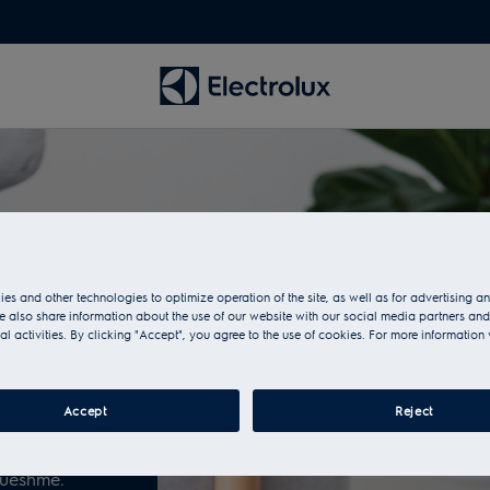
hës
es and other technologies to optimize operation of the site, as well as for advertising 
 also share information about the use of our website with our social media partners and
al activities. By clicking "Accept", you agree to the use of cookies. For more information 
 sjell
diteti dhe
zgjedhja e
Accept
Reject
dur krijimin
herë dhomën,
rueshme.