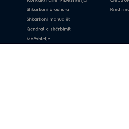
Shkarkoni broshura
Rreth m
Shkarkoni manualët
Qendrat e shërbimit
Mbështetje
© 2011-2026 Home-comfort