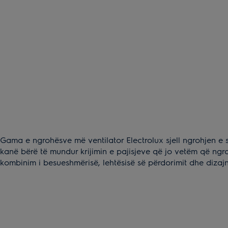
Gama e ngrohësve më ventilator Electrolux sjell ngrohjen e 
kanë bërë të mundur krijimin e pajisjeve që jo vetëm që ngr
kombinim i besueshmërisë, lehtësisë së përdorimit dhe dizajn