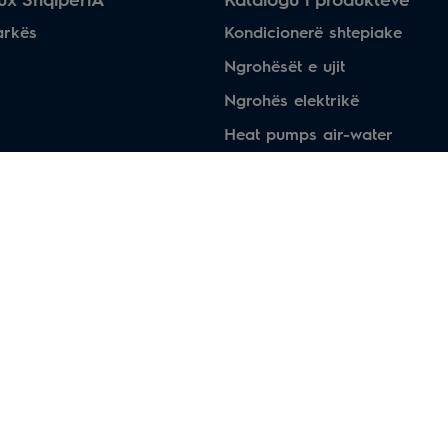
arkës
Kondicionerë shtepiake
Ngrohësët e ujit
Ngrohës elektrikë
Heat pumps air-water
Dysheme me ngrohje
Oxhaqe elektirke
Tharëse elektrikë për duart
Pajisjet industriale të ngrohje
Sisteme profesionale të kondi