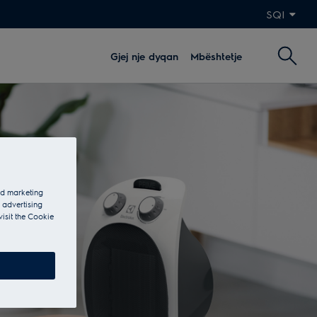
SQI
Gjej nje dyqan
Mbështetje
and marketing
 advertising
visit the Cookie