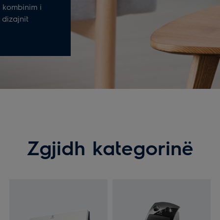
ë kombinim i
dizajnit
Zgjidh kategorinë