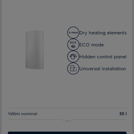
Dry heating elements
ECO mode
Hidden control panel
Universal installation
Vëllimi nominal:
50 l
Numri i regjimëve të ngrohjes:
1