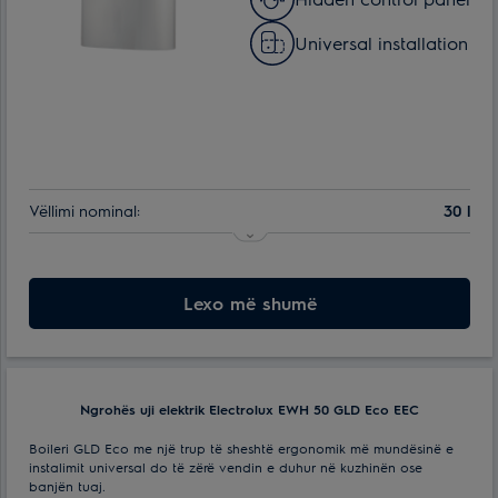
Universal installation
Vëllimi nominal:
30 l
Numri i regjimëve të ngrohjes:
1
Lloji i kontrollit:
Lexo më shumë
Mekanike
Ngrohës uji elektrik Electrolux EWH 50 GLD Eco EEC
Boileri GLD Eco me një trup të sheshtë ergonomik më mundësinë e
instalimit universal do të zërë vendin e duhur në kuzhinën ose
banjën tuaj.