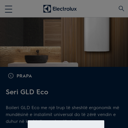
PRAPA
Seri GLD Eco
Boileri GLD Eco me një trup të sheshtë ergonomik më
mundësinë e instalimit universal do të zërë vendin e
duhur në kuzhinën ose banjën tuaj.