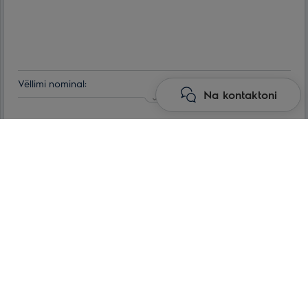
Vëllimi nominal:
80 l
Na kontaktoni
Numri i regjimëve të ngrohjes:
1
Lloji i kontrollit:
Lexo më shumë
Mekanike