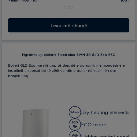
Numri i regjimëve të ngrohjes:
1
Lloji i kontrollit:
Lexo më shumë
Mekanike
Ngrohës uji elektrik Electrolux EWH 30 GLD Eco EEC
Boileri GLD Eco me një trup të sheshtë ergonomik më mundësinë e
instalimit universal do të zërë vendin e duhur në kuzhinën ose
banjën tuaj.
Dry heating elements
ECO mode
Hidden control panel